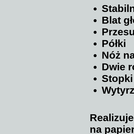
Stabil
Blat g
Przesu
Półki
Nóż na
Dwie ro
Stopki
Wytyr
Realizuj
na papie