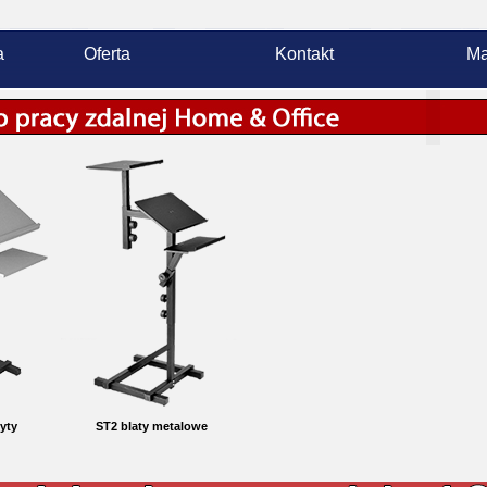
a
Oferta
Kontakt
Ma
łyty
ST2 blaty metalowe