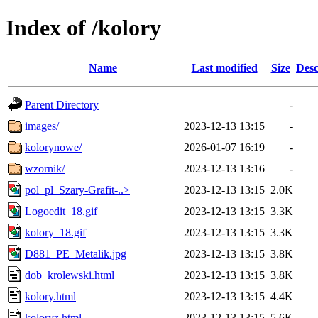
Index of /kolory
Name
Last modified
Size
Desc
Parent Directory
-
images/
2023-12-13 13:15
-
kolorynowe/
2026-01-07 16:19
-
wzornik/
2023-12-13 13:16
-
pol_pl_Szary-Grafit-..>
2023-12-13 13:15
2.0K
Logoedit_18.gif
2023-12-13 13:15
3.3K
kolory_18.gif
2023-12-13 13:15
3.3K
D881_PE_Metalik.jpg
2023-12-13 13:15
3.8K
dob_krolewski.html
2023-12-13 13:15
3.8K
kolory.html
2023-12-13 13:15
4.4K
koloryz.html
2023-12-13 13:15
5.6K