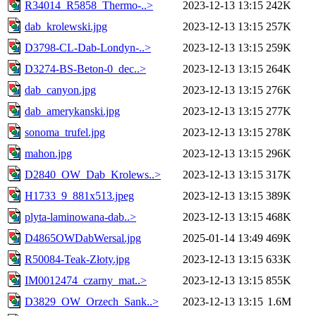
R34014_R5858_Thermo-..>
2023-12-13 13:15
242K
dab_krolewski.jpg
2023-12-13 13:15
257K
D3798-CL-Dab-Londyn-..>
2023-12-13 13:15
259K
D3274-BS-Beton-0_dec..>
2023-12-13 13:15
264K
dab_canyon.jpg
2023-12-13 13:15
276K
dab_amerykanski.jpg
2023-12-13 13:15
277K
sonoma_trufel.jpg
2023-12-13 13:15
278K
mahon.jpg
2023-12-13 13:15
296K
D2840_OW_Dab_Krolews..>
2023-12-13 13:15
317K
H1733_9_881x513.jpeg
2023-12-13 13:15
389K
plyta-laminowana-dab..>
2023-12-13 13:15
468K
D4865OWDabWersal.jpg
2025-01-14 13:49
469K
R50084-Teak-Złoty.jpg
2023-12-13 13:15
633K
IM0012474_czarny_mat..>
2023-12-13 13:15
855K
D3829_OW_Orzech_Sank..>
2023-12-13 13:15
1.6M