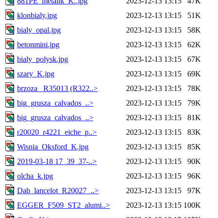
881PE_metalik_K..jpg
2023-12-13 13:15
47K
klonbialy.jpg
2023-12-13 13:15
51K
bialy_opal.jpg
2023-12-13 13:15
58K
betonmini.jpg
2023-12-13 13:15
62K
bialy_polysk.jpg
2023-12-13 13:15
67K
szary_K.jpg
2023-12-13 13:15
69K
brzoza _R35013 (R322..>
2023-12-13 13:15
78K
big_grusza_calvados_..>
2023-12-13 13:15
79K
big_grusza_calvados_..>
2023-12-13 13:15
81K
r20020_r4221_eiche_p..>
2023-12-13 13:15
83K
Wisnia_Oksford_K.jpg
2023-12-13 13:15
85K
2019-03-18 17_39_37-..>
2023-12-13 13:15
90K
olcha_k.jpg
2023-12-13 13:15
96K
Dab_lancelot_R20027_..>
2023-12-13 13:15
97K
EGGER_F509_ST2_alumi..>
2023-12-13 13:15
100K