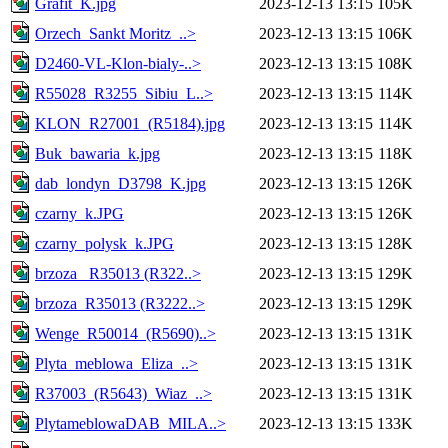
Grafit_K.jpg
2023-12-13 13:15
105K
Orzech_Sankt Moritz_..>
2023-12-13 13:15
106K
D2460-VL-Klon-bialy-..>
2023-12-13 13:15
108K
R55028_R3255_Sibiu_L..>
2023-12-13 13:15
114K
KLON_R27001_(R5184).jpg
2023-12-13 13:15
114K
Buk_bawaria_k.jpg
2023-12-13 13:15
118K
dab_londyn_D3798_K.jpg
2023-12-13 13:15
126K
czarny_k.JPG
2023-12-13 13:15
126K
czarny_polysk_k.JPG
2023-12-13 13:15
128K
brzoza _R35013 (R322..>
2023-12-13 13:15
129K
brzoza_R35013 (R3222..>
2023-12-13 13:15
129K
Wenge_R50014_(R5690)..>
2023-12-13 13:15
131K
Plyta_meblowa_Eliza_..>
2023-12-13 13:15
131K
R37003_(R5643)_Wiaz_..>
2023-12-13 13:15
131K
PlytameblowaDAB_MILA..>
2023-12-13 13:15
133K