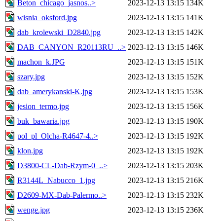
Beton_chicago_jasnos..>
2023-12-13 13:15
134K
wisnia_oksford.jpg
2023-12-13 13:15
141K
dab_krolewski_D2840.jpg
2023-12-13 13:15
142K
DAB_CANYON_R20113RU_..>
2023-12-13 13:15
146K
machon_k.JPG
2023-12-13 13:15
151K
szary.jpg
2023-12-13 13:15
152K
dab_amerykanski-K.jpg
2023-12-13 13:15
153K
jesion_termo.jpg
2023-12-13 13:15
156K
buk_bawaria.jpg
2023-12-13 13:15
190K
pol_pl_Olcha-R4647-4..>
2023-12-13 13:15
192K
klon.jpg
2023-12-13 13:15
192K
D3800-CL-Dab-Rzym-0_..>
2023-12-13 13:15
203K
R3144L_Nabucco_1.jpg
2023-12-13 13:15
216K
D2609-MX-Dab-Palermo..>
2023-12-13 13:15
232K
wenge.jpg
2023-12-13 13:15
236K