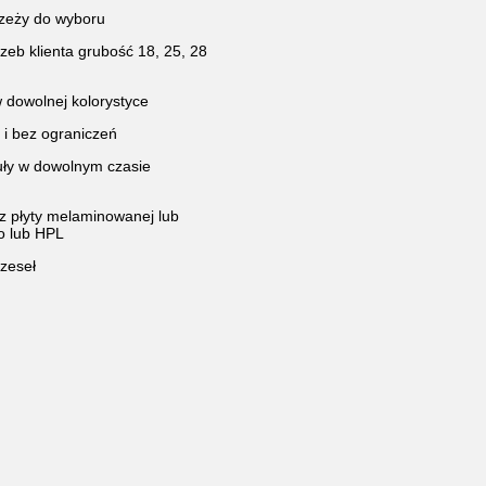
rzeży do wyboru
eb klienta grubość 18, 25, 28
 dowolnej kolorystyce
 i bez ograniczeń
uły w dowolnym czasie
z płyty melaminowanej lub
o lub HPL
zeseł